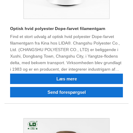
Optisk hvid polyester Dope-farvet filamentgarn
Find et stort udvalg af optisk hvid polyester Dope-farvet
filamentgarn fra Kina hos LIDA®. Changshu Polyester Co.,
Ltd. (CHANGSHU POLYESTER CO., LTD) er beliggende i
Xushi, Dongbang Town, Changshu City, i Yangtze-flodens
delta, med bekvem transport. Virksomheden blev grundlagt
i 1983 og er en producent, der integrerer industrigarn af
nylonpolyester, fin-denier, dope-farvet nylon 6, nylon 66,
Læs mere
polyester fin-denier industrigarn, flammehæmmende og
genbrugt nylon polyester filament, og du kan bestille
Send forespørgsel
polyester nylon industrielt garn Filament, dopefarvet garn.
Efter 40 års kamp og teknologisk transformation og
innovation har produktkvaliteten vundet tillid og ros fra
mange kunder. Nu har virksomheden en stærk teknisk kraft,
fremragende udstyr, komplet testudstyr, stabil
produktkvalitet, godt omdømme, og har ret til at importere