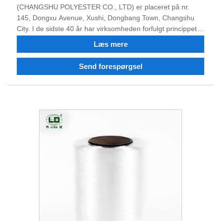
(CHANGSHU POLYESTER CO., LTD) er placeret på nr.
145, Dongxu Avenue, Xushi, Dongbang Town, Changshu
City. I de sidste 40 år har virksomheden forfulgt princippet
om at "styrke fremtiden og vinde med ekspertise", og har
Læs mere
indtaget en plads i den indenlandske specielle kemiske
fiberindustri. "Lida brand"-produkter er nu blevet en
Send forespørgsel
blændende rookie på det indenlandske marked for specielle
fiber. Det rangerer i spidsen for landet inden for
underopdelte industrier såsom højstyrke sytråde og farvede
filamenter til fletningstape og fine denier industrigarn.
Virksomheden har ret til at importere og eksportere.