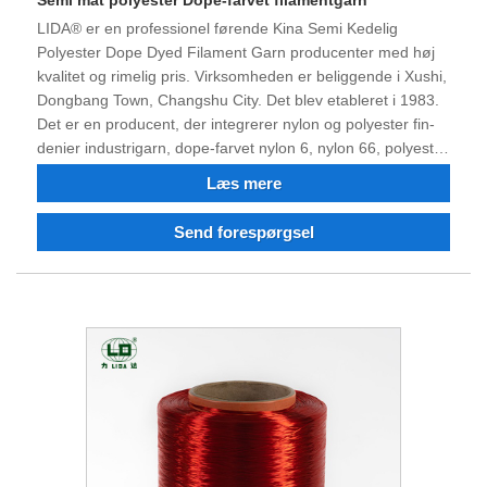
LIDA® er en professionel førende Kina Semi Kedelig
Polyester Dope Dyed Filament Garn producenter med høj
kvalitet og rimelig pris. Virksomheden er beliggende i Xushi,
Dongbang Town, Changshu City. Det blev etableret i 1983.
Det er en producent, der integrerer nylon og polyester fin-
denier industrigarn, dope-farvet nylon 6, nylon 66, polyester
fin-denier industrigarn, flammehæmmende og genanvendt
Læs mere
nylon og polyester filament. Efter 40 års kamp og
teknologisk transformation og innovation har
Send forespørgsel
produktkvaliteten vundet tillid og ros fra mange kunder. Vi
tror på, at vi kan samarbejde med dig for en win-win
situation i fremtiden, og vi ser frem til at blive din
langsigtede partner i Kina.