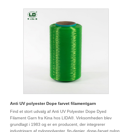
ultraviolet, anti-langt infrarød, ekstinktion, lysende osv.
Produkterne er meget udbredt i højkvalitets sytråd,
fiskenettråd, webbing, specialnet, kerne. tråd,
vindkraftbasestof, vandstof, højkvalitetsstof og andre
områder. Virksomheden er en national højteknologisk,
kreditstyring demonstration og kontrakt-lydende kredit AAA
virksomhed. Med GRS, OEKO-Tex standard 100
certificering er produkterne af høj kvalitet og høj stabilitet og
har vundet mange nationale opfindelsespriser. "Lida"
mærkefiber er velkendt på indenlandske og udenlandske
markeder og eksporteres til hele verden.
Anti UV polyester Dope farvet filamentgarn
Find et stort udvalg af Anti UV Polyester Dope Dyed
Filament Garn fra Kina hos LIDA®. Virksomheden blev
grundlagt i 1983 og er en producent, der integrerer
industrigarn af nylonpolyester, fin-denier, dope-farvet nylon