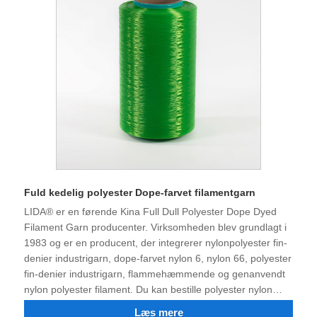
og eksportere.
Fuld kedelig polyester Dope-farvet filamentgarn
LIDA® er en førende Kina Full Dull Polyester Dope Dyed
Filament Garn producenter. Virksomheden blev grundlagt i
1983 og er en producent, der integrerer nylonpolyester fin-
denier industrigarn, dope-farvet nylon 6, nylon 66, polyester
fin-denier industrigarn, flammehæmmende og genanvendt
nylon polyester filament. Du kan bestille polyester nylon
industrifilament og farvet garn. Nu har virksomheden en
Læs mere