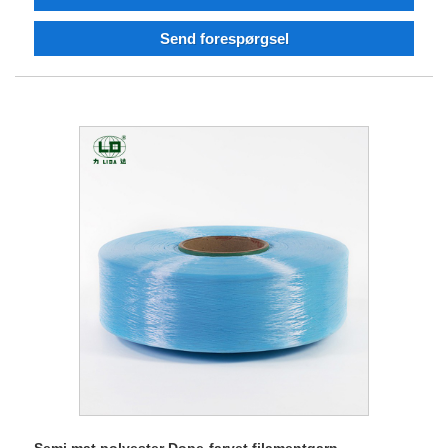
stærk teknisk kraft, fremragende udstyr, komplet testudstyr,
stabil produktkvalitet, godt omdømme, og har ret til at
Send forespørgsel
importere og eksportere. Vi tror på, at vi kan samarbejde
med dig for en win-win situation i fremtiden, og vi ser frem til
at blive din langsigtede partner i Kina.
Semi mat polyester Dope-farvet filamentgarn