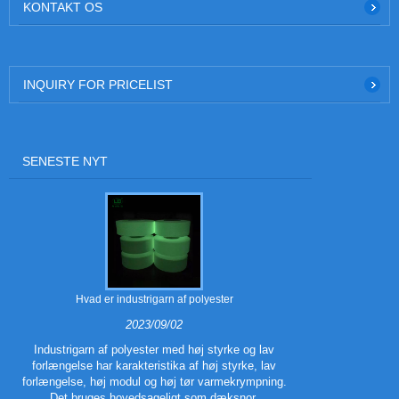
KONTAKT OS
INQUIRY FOR PRICELIST
SENESTE NYT
Hvad er industrigarn af polyester
Hvad er 
2023/09/02
Industrigarn af polyester med høj styrke og lav
forlængelse har karakteristika af høj styrke, lav
Polyester T
forlængelse, høj modul og høj tør varmekrympning.
polyesterfibe
Det bruges hovedsageligt som dæksnor,