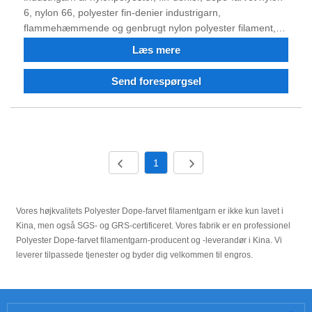
6, nylon 66, polyester fin-denier industrigarn,
flammehæmmende og genbrugt nylon polyester filament,
og du kan bestille polyester nylon industrielt garn Filament,
Læs mere
dopefarvet garn. Efter 40 års kamp og teknologisk
transformation og innovation har produktkvaliteten vundet
Send forespørgsel
tillid og ros fra mange kunder. Nu har virksomheden en
stærk teknisk kraft, fremragende udstyr, komplet testudstyr,
stabil produktkvalitet, godt omdømme, og har ret til at
importere og eksportere. Vi tror på, at vi kan samarbejde
med dig for en win-win situation i fremtiden, og vi ser frem til
1
at blive din langsigtede partner i Kina.
Vores højkvalitets Polyester Dope-farvet filamentgarn er ikke kun lavet i
Kina, men også SGS- og GRS-certificeret. Vores fabrik er en professionel
Polyester Dope-farvet filamentgarn-producent og -leverandør i Kina. Vi
leverer tilpassede tjenester og byder dig velkommen til engros.