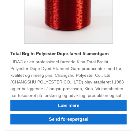
Total Brgiht Polyester Dope-farvet filamentgarn
LIDA® er en professionel førende Kina Total Brgiht
Polyester Dope Dyed Filament Garn producenter med høj
kvalitet og rimelig pris. Changshu Polyester Co., Ltd.
(CHANGSHU POLYESTER CO., LTD) blev etableret i 1983
og er beliggende i Jiangsu-provinsen, Kina. Virksomheden
har fokuseret på forskning og udvikling, produktion og salg
af grønne differentierede fibre med en daglig produktion på
Læs mere
230 tons. Virksomheden råder over internationalt avanceret
produktionsudstyr og hjælpefaciliteter, mere end 780
Send forespørgsel
ansatte og en fabriksbygning på mere end 100.000
kvadratmeter. Produkterne dækker jomfruelige og
genbrugte FDY-fibre, herunder flammehæmmende, anti-