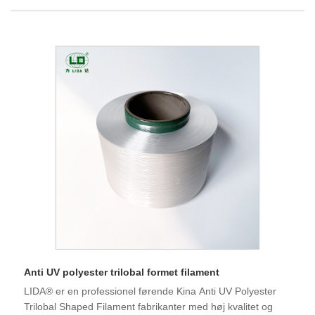
and has the right to import and export. We believe that we
can cooperate with you for a win-win situation in the future,
and we look forward to becoming your long-term partner in
China.LIDA® is Total Brgiht Polyester Trilobal Shaped
Filament manufacturers and suppliers in China who can
wholesale Total Brgiht Polyester Trilobal Shaped Filament.
In the domestic special fiber market, Changshu Polyester
Co., Ltd.'s "Lida" brand is a strong contender. Polyester
filament is produced by processing and spinning polyester
chips, and as a result, the cost of production is moderately
low, the manufacturing process is sophisticated, and the
product quality is more consistent. Polyester trilobal shaped
filament is a shaped fiber obtained by spinning with a
triangular spinneret. The triangular cross-section fiber has
strong reflective intensity and usually has a diamond-like
luster. (Semi-dull) TiO2 is added during spinning to darken
the luster of the spun fiber and play a semi-dull effect.
Introduce of Total Brgiht Polyester Trilobal Shaped Filament:
Anti UV polyester trilobal formet filament
PRODUCET:HIGH TENACITY LOW SHRINKAGE TRB
LIDA® er en professionel førende Kina Anti UV Polyester
FILAMENT YARN Application area: Typically used for
Trilobal Shaped Filament fabrikanter med høj kvalitet og