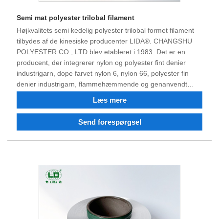
Semi mat polyester trilobal filament
Højkvalitets semi kedelig polyester trilobal formet filament
tilbydes af de kinesiske producenter LIDA®. CHANGSHU
POLYESTER CO., LTD blev etableret i 1983. Det er en
producent, der integrerer nylon og polyester fint denier
industrigarn, dope farvet nylon 6, nylon 66, polyester fin
denier industrigarn, flammehæmmende og genanvendt
nylon og polyester filament. Efter fyrre år med modgang,
Læs mere
teknologiske fremskridt og innovation, har produktkvaliteten
vundet respekt og anerkendelse fra mange kunder.
Send forespørgsel
Virksomheden besidder i øjeblikket en stærk teknisk
arbejdsstyrke, førsteklasses værktøjer, en komplet suite af
testudstyr, konsekvent højkvalitetsprodukter, et solidt
omdømme og evnen til at importere og eksportere.