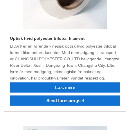
Optisk hvid polyester trilobal filament
LIDA® er en førende kinesisk optisk hvid polyester trilobal
formet filamentproducenter. Med nem adgang til transport
er CHANGSHU POLYESTER CO.,LTD beliggende i Yangtze
River Delta i Xushi, Dongbang Town, Changshu City. Efter
fyrre år med modgang, teknologiske fremskridt og
innovation, har produktkvaliteten vundet respekt og
anerkendelse fra mange kunder. Virksomheden besidder i
Læs mere
øjeblikket en stærk teknisk arbejdsstyrke, førsteklasses
værktøjer, en komplet suite af testudstyr, konsekvent
Send forespørgsel
højkvalitetsprodukter, et solidt omdømme og evnen til at
importere og eksportere. Vi er sikre på, at vi kan arbejde
sammen i fremtiden for at skabe en win-win situation, og vi
glæder os over muligheden for at være din langsigtede
partner i Kina.