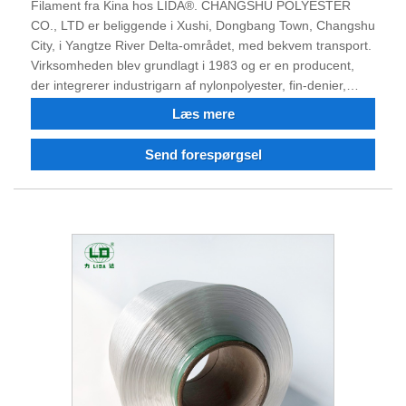
Filament fra Kina hos LIDA®. CHANGSHU POLYESTER
CO., LTD er beliggende i Xushi, Dongbang Town, Changshu
City, i Yangtze River Delta-området, med bekvem transport.
Virksomheden blev grundlagt i 1983 og er en producent,
der integrerer industrigarn af nylonpolyester, fin-denier,
dope-farvet nylon 6, nylon 66, polyester fin-denier
Læs mere
industrigarn, flammehæmmende og genbrugt nylon
polyester filament, og du kan bestille polyester nylon
Send forespørgsel
industrielt garn Filament, dopefarvet garn.