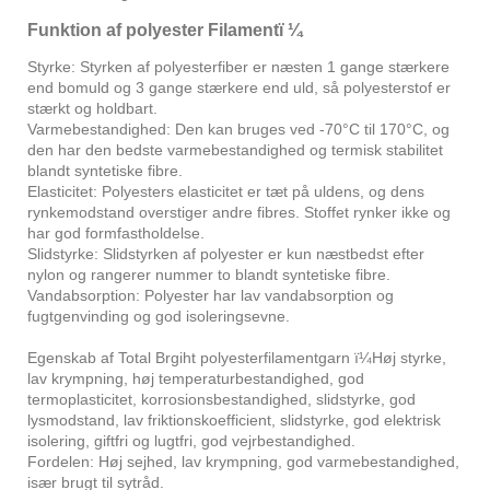
Funktion af polyester Filamentï ¼
Styrke: Styrken af ​​polyesterfiber er næsten 1 gange stærkere
end bomuld og 3 gange stærkere end uld, så polyesterstof er
stærkt og holdbart.
Varmebestandighed: Den kan bruges ved -70°C til 170°C, og
den har den bedste varmebestandighed og termisk stabilitet
blandt syntetiske fibre.
Elasticitet: Polyesters elasticitet er tæt på uldens, og dens
rynkemodstand overstiger andre fibres. Stoffet rynker ikke og
har god formfastholdelse.
Slidstyrke: Slidstyrken af ​​polyester er kun næstbedst efter
nylon og rangerer nummer to blandt syntetiske fibre.
Vandabsorption: Polyester har lav vandabsorption og
fugtgenvinding og god isoleringsevne.
Egenskab af Total Brgiht polyesterfilamentgarn ï¼Høj styrke,
lav krympning, høj temperaturbestandighed, god
termoplasticitet, korrosionsbestandighed, slidstyrke, god
lysmodstand, lav friktionskoefficient, slidstyrke, god elektrisk
isolering, giftfri og lugtfri, god vejrbestandighed.
Fordelen: Høj sejhed, lav krympning, god varmebestandighed,
især brugt til sytråd.