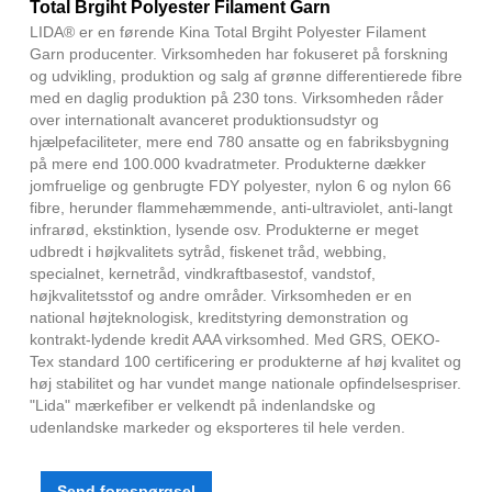
Total Brgiht Polyester Filament Garn
LIDA® er en førende Kina Total Brgiht Polyester Filament
Garn producenter. Virksomheden har fokuseret på forskning
og udvikling, produktion og salg af grønne differentierede fibre
med en daglig produktion på 230 tons. Virksomheden råder
over internationalt avanceret produktionsudstyr og
hjælpefaciliteter, mere end 780 ansatte og en fabriksbygning
på mere end 100.000 kvadratmeter. Produkterne dækker
jomfruelige og genbrugte FDY polyester, nylon 6 og nylon 66
fibre, herunder flammehæmmende, anti-ultraviolet, anti-langt
infrarød, ekstinktion, lysende osv. Produkterne er meget
udbredt i højkvalitets sytråd, fiskenet tråd, webbing,
specialnet, kernetråd, vindkraftbasestof, vandstof,
højkvalitetsstof og andre områder. Virksomheden er en
national højteknologisk, kreditstyring demonstration og
kontrakt-lydende kredit AAA virksomhed. Med GRS, OEKO-
Tex standard 100 certificering er produkterne af høj kvalitet og
høj stabilitet og har vundet mange nationale opfindelsespriser.
"Lida" mærkefiber er velkendt på indenlandske og
udenlandske markeder og eksporteres til hele verden.
Send forespørgsel