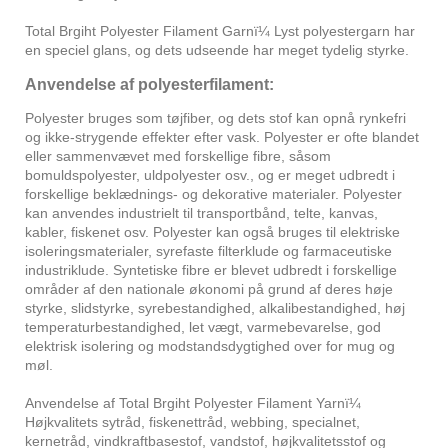
Total Brgiht Polyester Filament Garnï¼ Lyst polyestergarn har
en speciel glans, og dets udseende har meget tydelig styrke.
Anvendelse af polyesterfilament:
Polyester bruges som tøjfiber, og dets stof kan opnå rynkefri
og ikke-strygende effekter efter vask. Polyester er ofte blandet
eller sammenvævet med forskellige fibre, såsom
bomuldspolyester, uldpolyester osv., og er meget udbredt i
forskellige beklædnings- og dekorative materialer. Polyester
kan anvendes industrielt til transportbånd, telte, kanvas,
kabler, fiskenet osv. Polyester kan også bruges til elektriske
isoleringsmaterialer, syrefaste filterklude og farmaceutiske
industriklude. Syntetiske fibre er blevet udbredt i forskellige
områder af den nationale økonomi på grund af deres høje
styrke, slidstyrke, syrebestandighed, alkalibestandighed, høj
temperaturbestandighed, let vægt, varmebevarelse, god
elektrisk isolering og modstandsdygtighed over for mug og
møl.
Anvendelse af Total Brgiht Polyester Filament Yarnï¼
Højkvalitets sytråd, fiskenettråd, webbing, specialnet,
kernetråd, vindkraftbasestof, vandstof, højkvalitetsstof og