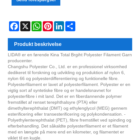
Facebook
X
WhatsApp
Pinterest
LinkedIn
Share
Produkt beskrivelse
LIDA® er en førende Kina Total Brgiht Polyester Filament Garn
producenter.
Changshu Polyester Co., Ltd. er en professionel virksomhed
dedikeret til forskning og udvikling og produktion af nylon 6,
nylon 66 og polyesterdifferentiering og funktionelle fibre.
Polyesterfilament er lavet af polyesterfilament. Polyester er en
vigtig sort af syntetiske fibre og er handelsnavnet for
polyesterfibre i mit land. Det er en fiberdannende polymer
fremstillet af renset terephthalsyre (PTA) eller
dimethylterephthalat (DMT) og ethylenglycol (MEG) gennem
esterificering eller transesterificering og polykondensation. -
Polyethylenterephthalat (PET), fibre fremstillet ved spinding og
efterbehandling. Det såkaldte polyesterfilament er et filament
med en længde på mere end en kilometer, og filamentet er
viklet til en kugle.