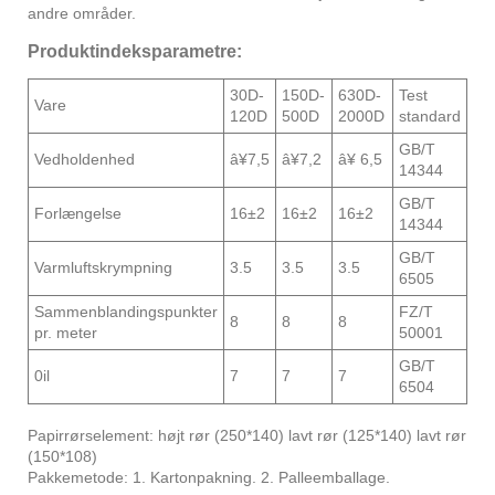
andre områder.
Produktindeksparametre:
30D-
150D-
630D-
Test
Vare
120D
500D
2000D
standard
GB/T
Vedholdenhed
â¥7,5
â¥7,2
â¥ 6,5
14344
GB/T
Forlængelse
16±2
16±2
16±2
14344
GB/T
Varmluftskrympning
3.5
3.5
3.5
6505
Sammenblandingspunkter
FZ/T
8
8
8
pr. meter
50001
GB/T
0il
7
7
7
6504
Papirrørselement: højt rør (250*140) lavt rør (125*140) lavt rør
(150*108)
Pakkemetode: 1. Kartonpakning. 2. Palleemballage.