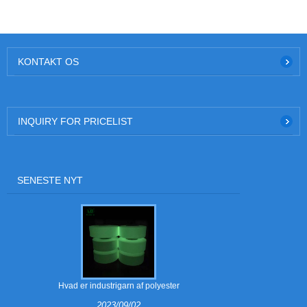
KONTAKT OS
INQUIRY FOR PRICELIST
SENESTE NYT
Hvad er industrigarn af polyester
Hvad er 
2023/09/02